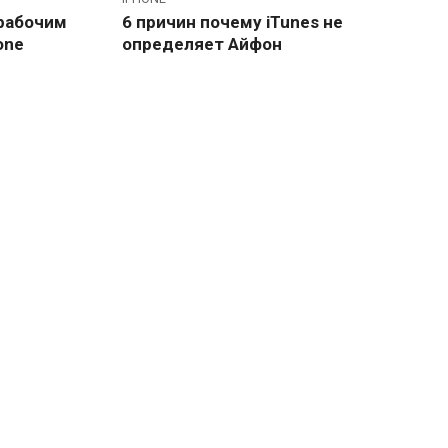
рабочим
6 причин почему iTunes не
one
определяет Айфон