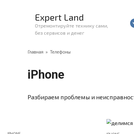
Перейти
к
Expert Land
контенту
Отремонтируйте технику сами,
без сервисов и денег
Главная
»
Телефоны
iPhone
Разбираем проблемы и неисправност
IPHONE