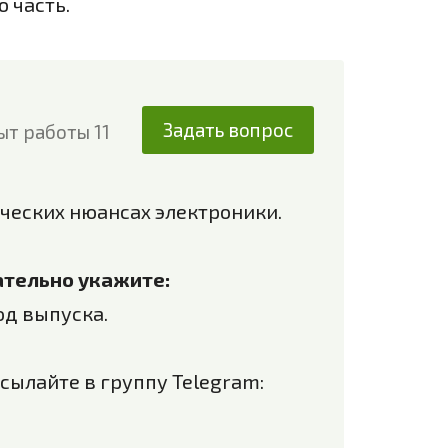
 часть.
Задать вопрос
ыт работы 11
ческих нюансах электроники.
зательно укажите:
од выпуска.
сылайте в группу Telegram: