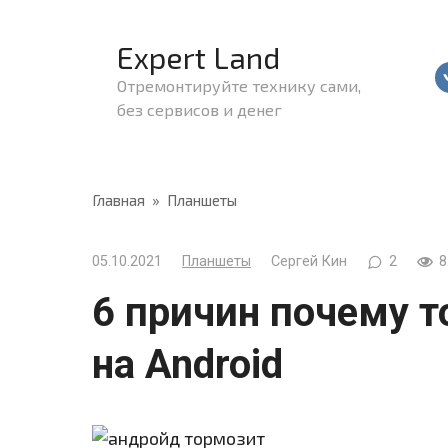
Перейти
к
Expert Land
контенту
Отремонтируйте технику сами,
без сервисов и денег
Главная
»
Планшеты
05.10.2021
Планшеты
Сергей Кин
2
8
6 причин почему 
на Android