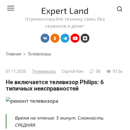
Перейти
Expert Land
к
контенту
Отремонтируйте технику сами, без
сервисов и денег
Главная
»
Телевизоры
01.11.2020
Телевизоры
Сергей Кин
58
93.5к.
Не включается телевизор Philips: 6
типичных неисправностей
Время на чтение:
5
минут
. Сложность:
СРЕДНЯЯ.