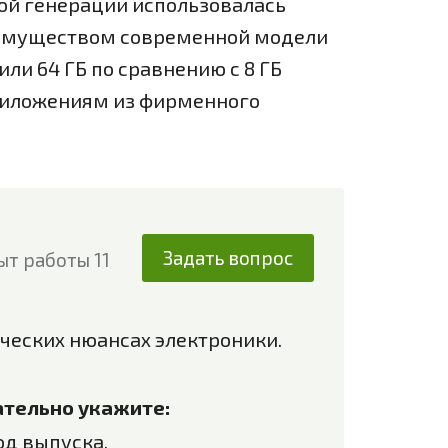
вой генерации использовалась
реимуществом современной модели
ли 64 ГБ по сравнению с 8 ГБ
приложениям из фирменного
Задать вопрос
ыт работы 11
ческих нюансах электроники.
зательно укажите:
од выпуска.