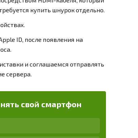
посредством HDMI-кабеля, который
отребуется купить шнурок отдельно.
ойствах.
pple ID, после появления на
оса.
иставки и соглашаемся отправлять
е сервера.
енять свой смартфон