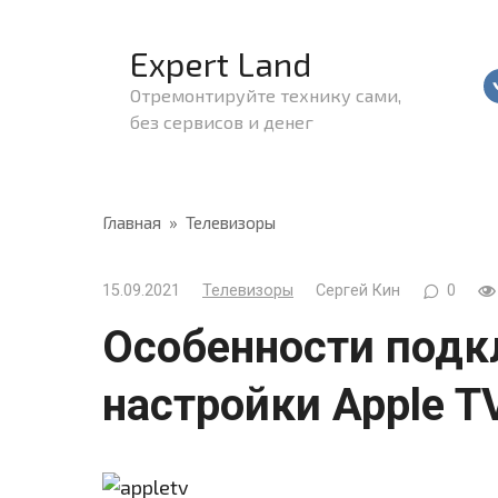
Перейти
к
Expert Land
контенту
Отремонтируйте технику сами,
без сервисов и денег
Главная
»
Телевизоры
15.09.2021
Телевизоры
Сергей Кин
0
Особенности подк
настройки Apple T