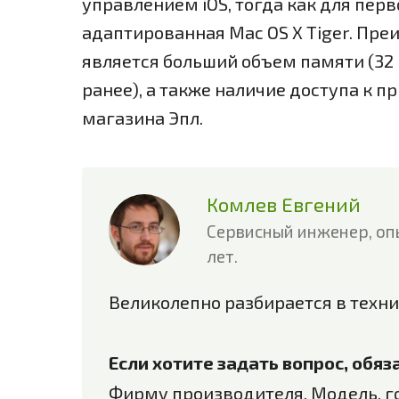
управлением iOS, тогда как для пер
адаптированная Mac OS X Tiger. П
является больший объем памяти (32 и
ранее), а также наличие доступа к 
магазина Эпл.
Комлев Евгений
Сервисный инженер, оп
лет.
Великолепно разбирается в техни
Если хотите задать вопрос, обя
Фирму производителя, Модель, г