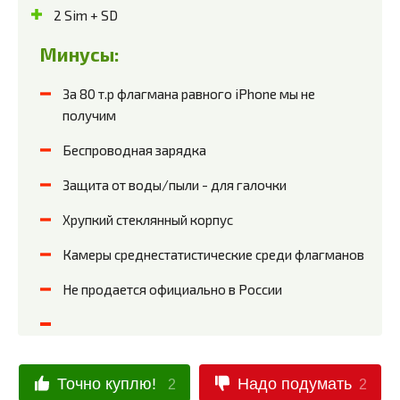
2 Sim + SD
Минусы:
За 80 т.р флагмана равного iPhone мы не
получим
Беспроводная зарядка
Защита от воды/пыли - для галочки
Хрупкий стеклянный корпус
Камеры среднестатистические среди флагманов
Не продается официально в России
Точно куплю!
Надо подумать
2
2