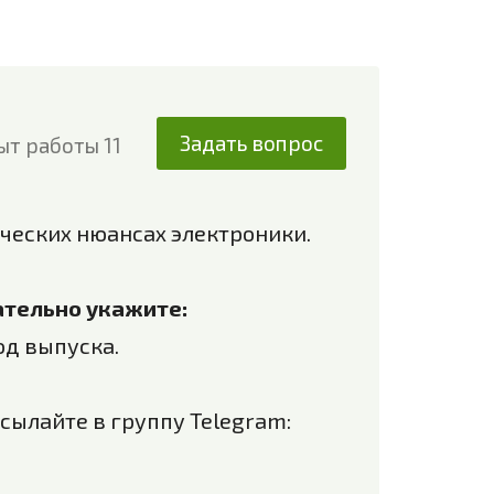
Задать вопрос
ыт работы 11
ческих нюансах электроники.
зательно укажите:
од выпуска.
сылайте в группу Telegram: