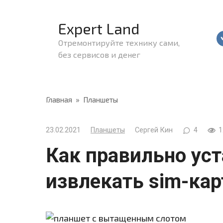
Перейти
к
Expert Land
контенту
Отремонтируйте технику сами,
без сервисов и денег
Главная
»
Планшеты
23.02.2021
Планшеты
Сергей Кин
4
1
Как правильно уст
извлекать sim-кар