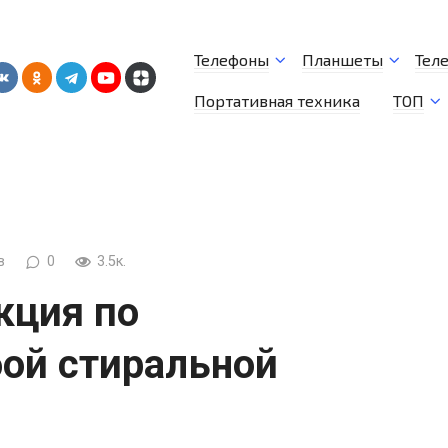
Телефоны
Планшеты
Тел
Портативная техника
ТОП
в
0
3.5к.
кция по
ой стиральной