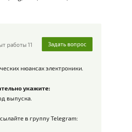
Задать вопрос
ыт работы 11
ческих нюансах электроники.
зательно укажите:
од выпуска.
сылайте в группу Telegram: