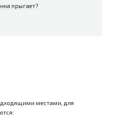
инка прыгает?
одходящими местами, для
ются: