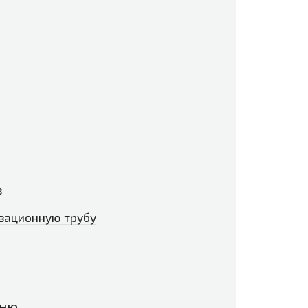
з
зационную трубу
вню