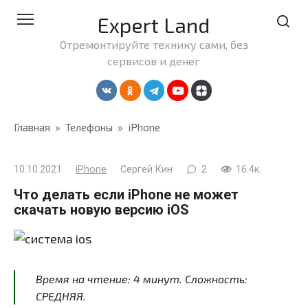
Перейти
Expert Land
к
контенту
Отремонтируйте технику сами, без
сервисов и денег
Главная
»
Телефоны
»
iPhone
10.10.2021
iPhone
Сергей Кин
2
16.4к.
Что делать если iPhone не может
скачать новую версию iOS
Время на чтение:
4
минут
. Сложность:
СРЕДНЯЯ.