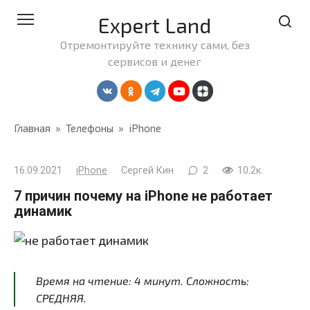
Перейти
Expert Land
к
контенту
Отремонтируйте технику сами, без
сервисов и денег
Главная
»
Телефоны
»
iPhone
16.09.2021
iPhone
Сергей Кин
2
10.2к.
7 причин почему на iPhone не работает
динамик
Время на чтение:
4
минут
. Сложность:
СРЕДНЯЯ.