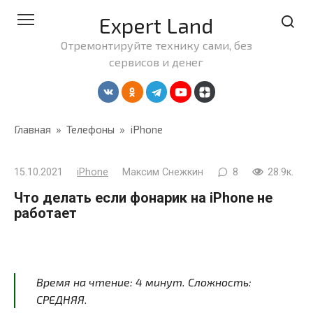
Перейти
Expert Land
к
контенту
Отремонтируйте технику сами, без
сервисов и денег
Главная
»
Телефоны
»
iPhone
15.10.2021
iPhone
Максим Снежкин
8
28.9к.
Что делать если фонарик на iPhone не
работает
Время на чтение:
4
минут
. Сложность:
СРЕДНЯЯ.