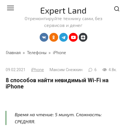
Перейти
Expert Land
к
контенту
Отремонтируйте технику сами, без
сервисов и денег
Главная
»
Телефоны
»
iPhone
09.02.2021
iPhone
Максим Снежкин
6
4.8к.
8 способов найти невидимый Wi-Fi на
iPhone
Время на чтение:
5
минут
. Сложность:
СРЕДНЯЯ.