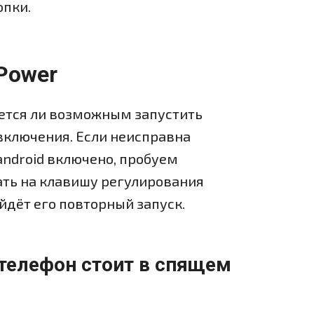
опки.
Power
ется ли возможным запустить
включения. Если неисправна
android включено, пробуем
ать на клавишу регулирования
йдёт его повторный запуск.
телефон стоит в спящем