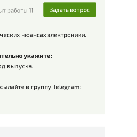
Задать вопрос
ыт работы 11
ческих нюансах электроники.
зательно укажите:
од выпуска.
сылайте в группу Telegram: