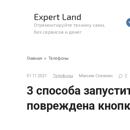
Перейти
к
Expert Land
контенту
Отремонтируйте технику сами,
без сервисов и денег
Главная
»
Телефоны
01.11.2021
Телефоны
Максим Снежкин
2
3 способа запусти
повреждена кноп