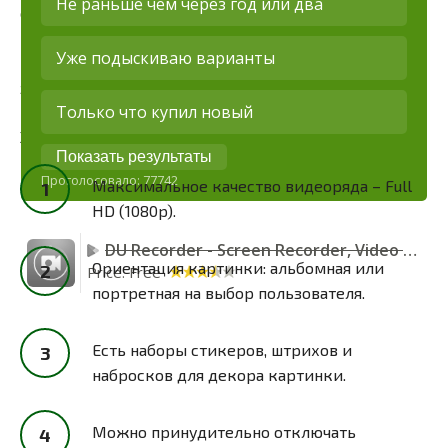
Не раньше чем через год или два
ограничений по времени видео, и не потребуются
root-права для работы. На готовый видеоряд можно
Уже подыскиваю варианты
наложить дополнительные эффекты и разные
звуки.
Только что купил новый
Характеристики:
Показать результаты
Проголосовало:
77742
Максимальное качество видеоряда – Full
HD (1080p).
DU Recorder - Screen Recorder, Video Recorder
Ориентация картинки: альбомная или
Price:
Free
портретная на выбор пользователя.
Есть наборы стикеров, штрихов и
набросков для декора картинки.
Можно принудительно отключать