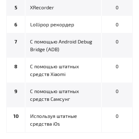
XRecorder
0
Lollipop рекордер
0
С помощью Android Debug
0
Bridge (ADB)
С помощью штатных
0
средств Xiaomi
С помощью штатных
0
средств Самсунг
Используя штатные
0
средства iOs