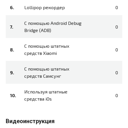
Lollipop рекордер
0
С помощью Android Debug
0
Bridge (ADB)
С помощью штатных
0
средств Xiaomi
С помощью штатных
0
средств Самсунг
Используя штатные
0
средства iOs
Видеоинструкция