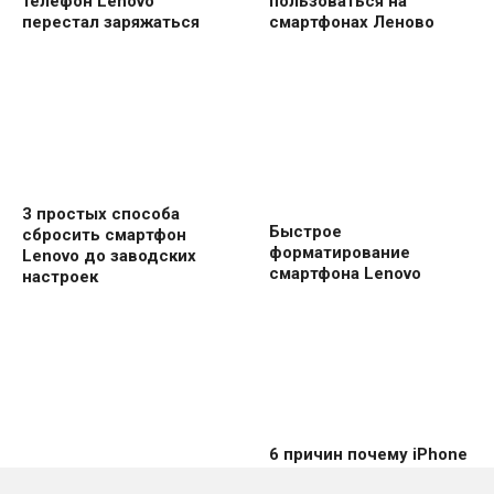
телефон Lenovo
пользоваться на
перестал заряжаться
смартфонах Леново
3 простых способа
Быстрое
сбросить смартфон
форматирование
Lenovo до заводских
смартфона Lenovo
настроек
6 причин почему iPhone
не видит сеть
6 причин почему iTunes