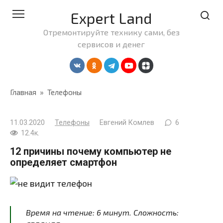
Перейти
Expert Land
к
контенту
Отремонтируйте технику сами, без
сервисов и денег
Главная
»
Телефоны
11.03.2020
Телефоны
Евгений Комлев
6
12.4к.
12 причины почему компьютер не
определяет смартфон
Время на чтение:
6
минут
. Сложность: