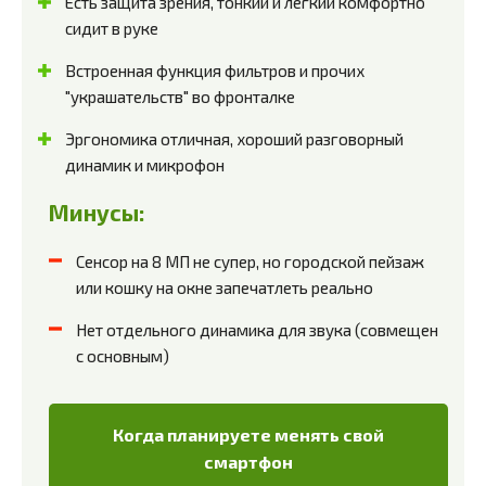
Есть защита зрения, тонкий и легкий комфортно
сидит в руке
Встроенная функция фильтров и прочих
"украшательств" во фронталке
Эргономика отличная, хороший разговорный
динамик и микрофон
Минусы:
Сенсор на 8 МП не супер, но городской пейзаж
или кошку на окне запечатлеть реально
Нет отдельного динамика для звука (совмещен
с основным)
Когда планируете менять свой
смартфон