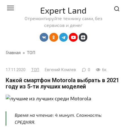
Перейти
Expert Land
к
контенту
Отремонтируйте технику сами, без
сервисов и денег
Главная
»
ТОП
17.11.2020
ТОП
Евгений Комлев
0
6к.
Какой смартфон Motorola выбрать в 2021
году из 5-ти лучших моделей
Время на чтение:
4
минут
. Сложность:
СРЕДНЯЯ.