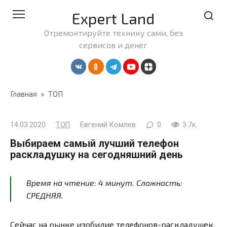
Перейти
Expert Land
к
контенту
Отремонтируйте технику сами, без
сервисов и денег
Главная
»
ТОП
14.03.2020
ТОП
Евгений Комлев
0
3.7к.
Выбираем самый лучший телефон
раскладушку на сегодняшний день
Время на чтение:
4
минут
. Сложность:
СРЕДНЯЯ.
Сейчас на рынке изобилие телефонов-раскладушек.