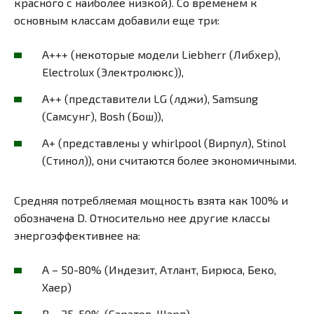
красного с наиболее низкой). Со временем к
основным классам добавили еще три:
А+++ (некоторые модели Liebherr (Либхер),
Electrolux (Электролюкс)),
А++ (представители LG (лджи), Samsung
(Самсунг), Bosh (Бош)),
А+ (представлены у whirlpool (Вирпул), Stinol
(Стинол)), они считаются более экономичными.
Средняя потребляемая мощность взята как 100% и
обозначена D. Относительно нее другие классы
энергоэффективнее на:
А – 50-80% (Индезит, Атлант, Бирюса, Беко,
Хаер)
В – 25-50% (Саратов, Шарп)