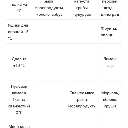
рыба,
капуста,
персики,
полка +2
морепродукты,
грибы,
ягоды,
с
°С
молоко, арбуз
кукуруза
виноград
Ящики для
Фрукты,
Яб
овощей +8
овощи
а
°С
Дверца
Лимон,
м
+10 °С
сыр
п
Нулевая
камера
Свежее мясо,
Морковь,
(«зона
рыба,
яблоко,
свежести»)
морепродукты
груши
0°С
Морозилка