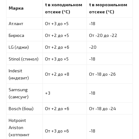
t в холодильном
t в морозильном
Марка
отсеке (°С)
отсеке (°С)
Атлант
От +3 до +5
-18
Бирюса
От +2 до +5
От -20 до -22
LG (лджи)
От +2 до +6
-20
Stinol (стинол)
От +3 до +5
-18
Indesit
От +2 до +8
От -18 до -26
(индезит)
Samsung
+3
-18
(самсунг)
Bosch (бош)
От +2 до +6
От -18 до -24
Hotpoint
Ariston
От +3 до +6
-18
(хотпоинт