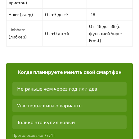
аристон)
Haier (хаер)
От +3 до +5
-18
От -18 до -38 (с
Liebherr
От +0 до +6
функцией Super
(либхер)
Frost)
Когда планируете менять свой смартфон
Не раньше чем через год или два
Уже подыскиваю варианты
Только что купил новый
Проголосовало:
77741