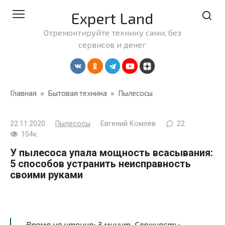
Перейти
Expert Land
к
контенту
Отремонтируйте технику сами, без
сервисов и денег
Главная
»
Бытовая техника
»
Пылесосы
22.11.2020
Пылесосы
Евгений Комлев
22
154к.
У пылесоса упала мощность всасывания:
5 способов устранить неисправность
своими руками
Время на чтение:
3
минут
. Сложность: