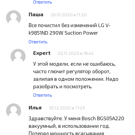
Ответить
Паша
26.10.2020 в 11:20
Все почистил без изменений LG V-
k9851ND 290W Suction Power
Ответить
Expert
02.11.2020 в 18:42
У этой модели, если не ошибаюсь,
часто глючит регулятор оборот,
залипая в одном положении. Надо
разобрать и посмотреть.
Ответить
Илья
30.12.2020 в 17:29
Здравствуйте. У меня Bosch BGS05A220
вакуумный, в использовании год.
Потерял мощность всасывания