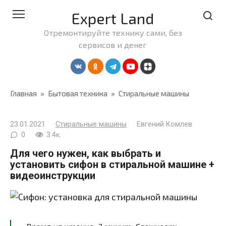
Перейти
Expert Land
к
контенту
Отремонтируйте технику сами, без
сервисов и денег
Главная
»
Бытовая техника
»
Стиральные машины
23.01.2021
Стиральные машины
Евгений Комлев
0
3.4к.
Для чего нужен, как выбрать и
установить сифон в стиральной машине +
видеоинструкции