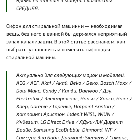
Время на чтение:
3
минут
. Сложность:
СРЕДНЯЯ.
Сифон для стиральной машинки — необходимая
вещь, без него в ванной бы держался неприятный
запах канализации. В этой статье расскажем, как
выбрать, установить и поменять сифон для
стиральной машины.
Актуально для следующих марок и моделей:
AEG / АЕГ, Akai / Акай, Beko / Беко, Bosch Maxx /
Бош Макс, Candy / Канди, Daewoo / Дэу,
Electrolux / Электролюкс, Hansa / Ханса, Haier /
Хаер, Gorenje / Горенье, Hotpoint Ariston /
Хотпоинт Аристон, Indesit WISL, WIUN /
Индезит, LG Direct Drive / ЛДжи/ЛЖ Директ
Драйв, Samsung EcoBubble, Diamond, WF /
Самсунг Эко Бабл, Диамонд; Siemens / Сименс,