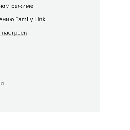
сном режиме
нию Family Link
 настроек
ки