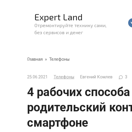
Перейти
к
Expert Land
контенту
Отремонтируйте технику сами,
без сервисов и денег
Главная
»
Телефоны
25.06.2021
Телефоны
Евгений Комлев
3
4 рабочих способ
родительский кон
смартфоне